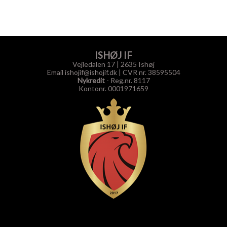
ISHØJ IF
Vejledalen 17 | 2635 Ishøj
Email ishojif@ishojif.dk
|
CVR nr. 38595504
Nykredit
- Reg.nr. 8117
Kontonr. 0001971659