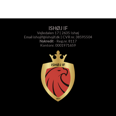
ISHØJ IF
Vejledalen 17 | 2635 Ishøj
Email ishojif@ishojif.dk
|
CVR nr. 38595504
Nykredit
- Reg.nr. 8117
Kontonr. 0001971659