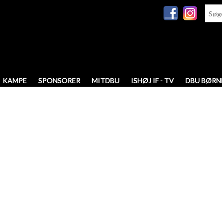
KAMPE
SPONSORER
MITDBU
ISHØJ IF - TV
DBU BØRN