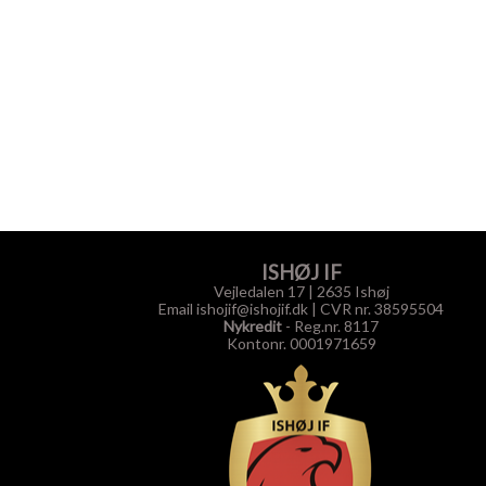
ISHØJ IF
Vejledalen 17 | 2635 Ishøj
Email ishojif@ishojif.dk
|
CVR nr. 38595504
Nykredit
- Reg.nr. 8117
Kontonr. 0001971659