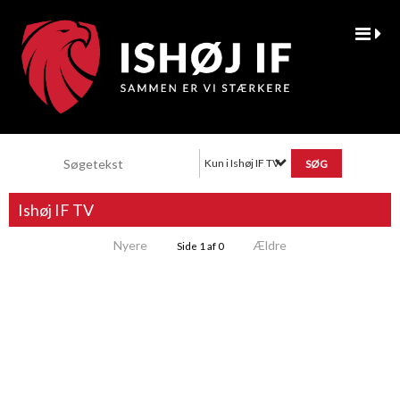
Kun i Ishøj IF TV
Ishøj IF TV
Nyere
Ældre
Side 1 af 0