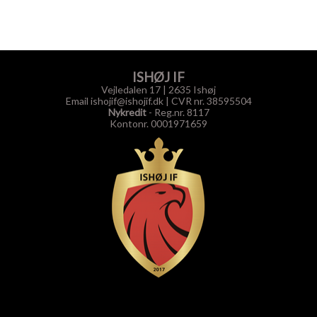
ISHØJ IF
Vejledalen 17 | 2635 Ishøj
Email ishojif@ishojif.dk
|
CVR nr. 38595504
Nykredit
- Reg.nr. 8117
Kontonr. 0001971659